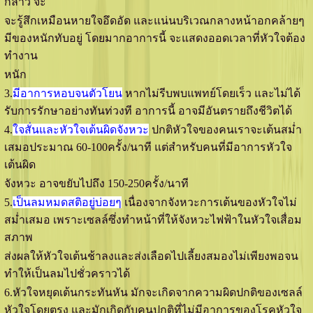
กล่าว จะ
จะรู้สึกเหมือนหายใจอึดอัด และแน่นบริเวณกลางหน้าอกคล้ายๆ
มีของหนักทับอยู่ โดยมากอาการนี้ จะแสดงออดเวลาที่หัวใจต้อง
ทำงาน
หนัก
3.
มีอาการหอบจนตัวโยน
หากไม่รีบพบแพทย์โดยเร็ว และไม่ได้
รับการรักษาอย่างทันท่วงที อาการนี้ อาจมีอันตรายถึงชีวิตได้
4.
ใจสั่นและหัวใจเต้นผิดจังหวะ
ปกติหัวใจของคนเราจะเต้นสมํ่า
เสมอประมาณ 60-100ครั้ง/นาที แต่สำหรับคนที่มีอาการหัวใจ
เต้นผิด
จังหวะ อาจขยับไปถึง 150-250ครั้ง/นาที
5.
เป็นลมหมดสติอยู่บ่อยๆ
เนื่องจากจังหวะการเต้นของหัวใจไม่
สมํ่าเสมอ เพราะเซลล์ซึ่งทำหน้าที่ให้จังหวะไฟฟ้าในหัวใจเสื่อม
สภาพ
ส่งผลให้หัวใจเต้นช้าลงและส่งเลือดไปเลี้ยงสมองไม่เพียงพอจน
ทำให้เป็นลมไปชั่วคราวได้
6.หัวใจหยุดเต้นกระทันหัน มักจะเกิดจากความผิดปกติของเซลล์
หัวใจโดยตรง และมักเกิดกับคนปกติที่ไม่มีอาการของโรคหัวใจ