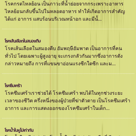
โรคกรดไหลย้อน เป็นภาวะที่นํ้าย่อยจากกระเพราะอาหาร
ไหลย้อนกลับขึ้นไปในหลอดอาหาร ทำให้เกิดอาการสำคัญ
ได้แก่ อาการ แสบร้อนบริเวณหน้าอก และมีนํ้...
โรคเส้นเลือดในสมองตีบ
โรคเส้นเลือดในสมองตีบ อัมพฤษือัมพาต เป็นอาการที่คน
ทั่วไป โดยเฉพาะผู้สูงอายุ จะเกรงกลัวกันมากซึ่งอาการดัง
กล่าวหมายถึง การที่แขนขาอ่อนแรงซีกใดซีก และม...
โรคซึมเศร้า
โรคซึมเศร้าเราช่วยได้ โรคซึมเศร้า พบได้ในทุกช่วงระยะ
เวลาของชีวิต ครึ่งหนึ่งของผู้ป่วยที่ฆ่าตัวตาย เป็นโรคซึมเศร้า
อาการ และการแสดงออกของโรคซึมเศร้าในเด็ก...
โรคนํ้าในหูไม่เท่ากัน