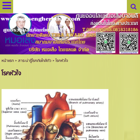
www.morsengherbthai.com
ศูนย์รวมผลิตภัณฑ์หมอเส็ง
หน้าแรก
>
สาระน่ารู้โรคภัยใกล้ตัว
>
โรคหัวใจ
โรคหัวใจ