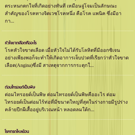
ตระหนกตกใจที่เกิดอย่างทันที เหมือนจู่โจมเป็นลักษณะ
สำคัญของโรคทางจิตเวชโรคหนึ่ง คือโรค แพนิค ซึ่งมีอา
กา...
หัวใจขาดเลือดคืออะไร
โรคหัวใจขาดเลือด เมื่อหัวใจไม่ได้รับโลหิตที่มีออกซิเจน
อย่างเพียงพอก็จะทำให้เกิดอาการเจ็บปวดที่เรียกว่าหัวใจขาด
เลือด(Angina)ซึ่งมี สาเหตุจากการกระตุกใ...
ต่อมไทรอยด์เป็นพิษ
ต่อมไทรอยด์เป็นพิษ ต่อมไทรอยด์เป็นพิษคืออะไร ต่อม
ไทรอยด์เป็นต่อมไร้ท่อที่มีขนาดใหญ่ที่สุดในร่างกายมีรูปร่าง
คล้ายปีกผีเสื้ออยู่บริเวณหน้า หลอดลมใต้ก...
โรคกรดไหลย้อน