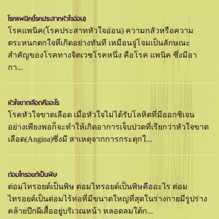
โรคแพนิค(โรคประสาทหัวใจอ่อน)
โรคแพนิค(โรคประสาทหัวใจอ่อน) ความกลัวหรือความ
ตระหนกตกใจที่เกิดอย่างทันที เหมือนจู่โจมเป็นลักษณะ
สำคัญของโรคทางจิตเวชโรคหนึ่ง คือโรค แพนิค ซึ่งมีอา
กา...
หัวใจขาดเลือดคืออะไร
โรคหัวใจขาดเลือด เมื่อหัวใจไม่ได้รับโลหิตที่มีออกซิเจน
อย่างเพียงพอก็จะทำให้เกิดอาการเจ็บปวดที่เรียกว่าหัวใจขาด
เลือด(Angina)ซึ่งมี สาเหตุจากการกระตุกใ...
ต่อมไทรอยด์เป็นพิษ
ต่อมไทรอยด์เป็นพิษ ต่อมไทรอยด์เป็นพิษคืออะไร ต่อม
ไทรอยด์เป็นต่อมไร้ท่อที่มีขนาดใหญ่ที่สุดในร่างกายมีรูปร่าง
คล้ายปีกผีเสื้ออยู่บริเวณหน้า หลอดลมใต้ก...