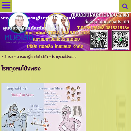
www.morsengherbthai.com
ศูนย์รวมผลิตภัณฑ์หมอเส็ง
หน้าแรก
>
สาระน่ารู้โรคภัยใกล้ตัว
>
โรคถุงลมโป่งพอง
โรคถุงลมโป่งพอง