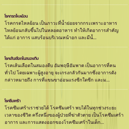
โรคกรดไหลย้อน
โรคกรดไหลย้อน เป็นภาวะที่นํ้าย่อยจากกระเพราะอาหาร
ไหลย้อนกลับขึ้นไปในหลอดอาหาร ทำให้เกิดอาการสำคัญ
ได้แก่ อาการ แสบร้อนบริเวณหน้าอก และมีนํ้...
โรคเส้นเลือดในสมองตีบ
โรคเส้นเลือดในสมองตีบ อัมพฤษือัมพาต เป็นอาการที่คน
ทั่วไป โดยเฉพาะผู้สูงอายุ จะเกรงกลัวกันมากซึ่งอาการดัง
กล่าวหมายถึง การที่แขนขาอ่อนแรงซีกใดซีก และม...
โรคซึมเศร้า
โรคซึมเศร้าเราช่วยได้ โรคซึมเศร้า พบได้ในทุกช่วงระยะ
เวลาของชีวิต ครึ่งหนึ่งของผู้ป่วยที่ฆ่าตัวตาย เป็นโรคซึมเศร้า
อาการ และการแสดงออกของโรคซึมเศร้าในเด็ก...