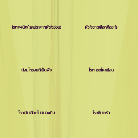
โรคแพนิค(โรคประสาทหัวใจอ่อน)
หัวใจขาดเลือดคืออะไร
ต่อมไทรอยด์เป็นพิษ
โรคกรดไหลย้อน
โรคเส้นเลือดในสมองตีบ
โรคซึมเศร้า