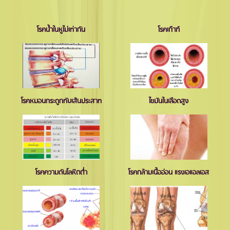
โรคนํ้าในหูไม่เท่ากัน
โรคเก๊าฑ์
โรคหมอนกระดูกทับเส้นประสาท
ไขมันในเลือดสูง
โรคความดันโลหิตตํ่า
โรคกล้ามเนื้ออ่อน แรงเอแอลเอส