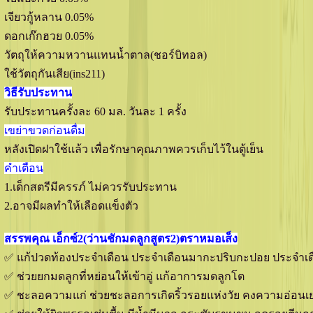
เจียวกู้หลาน 0.05%
ดอกเก๊กฮวย 0.05%
วัตถุให้ความหวานแทนนํ้าตาล(ชอร์บิทอล)
ใช้วัตถุกันเสีย(ins211)
วิธีรับประทาน
รับประทานครั้งละ 60 มล. วันละ 1 ครั้ง
เขย่าขวดก่อนดื่ม
หลังเปิดฝาใช้แล้ว เพื่อรักษาคุณภาพควรเก็บไว้ในตู้เย็น
คำเตือน
1.เด็กสตรีมีครรภ์ ไม่ควรรับประทาน
2.อาจมีผลทำให้เลือดแข็งตัว
สรรพคุณ เอ็กซ์2(ว่านชักมดลูกสูตร2)ตราหมอเส็ง
✅ แก้ปวดท้องประจำเดือน ประจำเดือนมากะปริบกะปอย ประจำเด
✅ ช่วยยกมดลูกที่หย่อนให้เข้าอู่ แก้อาการมดลูกโต
✅ ชะลอความแก่ ช่วยชะลอการเกิดริ้วรอยแห่งวัย คงความอ่อนเย