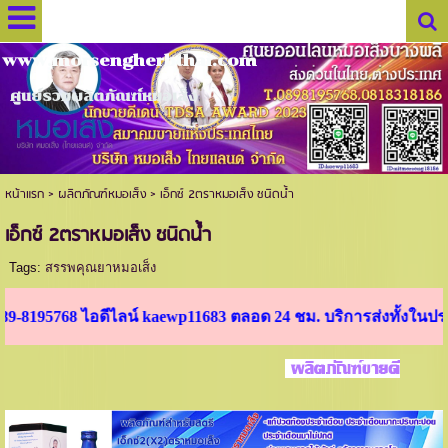
www.morsengherbthai.com
ศูนย์รวมผลิตภัณฑ์หมอเส็ง
หน้าแรก
>
ผลิตภัณฑ์หมอเส็ง
>
เอ็กซ์ 2ตราหมอเส็ง ชนิดนํ้า
เอ็กซ์ 2ตราหมอเส็ง ชนิดนํ้า
Tags:
สรรพคุณยาหมอเส็ง
768 ไอดีไลน์ kaewp11683 ตลอด 24 ชม. บริการส่งทั้งในประเทศ และต