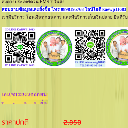
ส่งต่างประเทศด่วน EMS 7 วันถึง
สอบถามข้อมูลและสั่งซื้อ โทร 0898195768 ไลน์ไอดี kaewp11683
เรามีบริการ โอนเงินทุกธนคาร และมีบริการเก็บเงินปลาย ยินดีร
ราคาปกติ
2,850