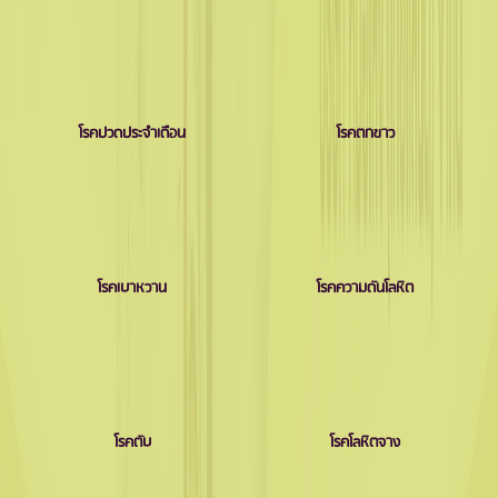
โรคปวดประจำเดือน
โรคตกขาว
โรคเบาหวาน
โรคความดันโลหิต
โรคตับ
โรคโลหิตจาง