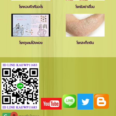
โรคหอบหืดคืออะไร
โรคข้อเข่าเสื่อม
โรคถุงลมโป่งพอง
โรคสะเก็ดเงิน